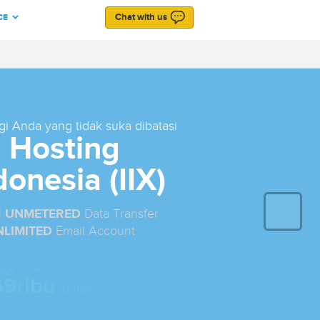
Chat with us
CE
LOGIN
ION
SUBMIT TICKET
BLOG
i Anda yang tidak suka dibatasi
 Hosting
donesia (IIX)
Next
|
UNMETERED
Data Transfer
NLIMITED
Email Account
rga mulai
69ribu
/bulan