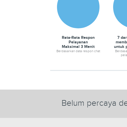
Rata-Rata Respon
7 dar
Pelayanan
membe
Maksimal 3 Menit
untuk 
Berdasarkan data respon chat
Berdasar
pela
Belum percaya de