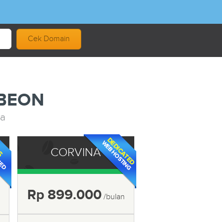
Cek Domain
i BEON
da
CORVINA
Rp 899.000
/bulan