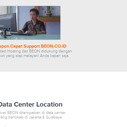
spon Cepat Support BEON.CO.ID
ted Hosting dari BEON didukung dengan
ort yang siap melayani Anda kapan saja.
Data Center Location
rver BEON ditempatkan di data center
yang berlokasi di Jakarta & Surabaya