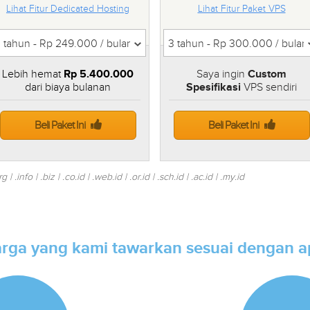
Lihat Fitur Dedicated Hosting
Lihat Fitur Paket VPS
Lebih hemat
Rp 5.400.000
Saya ingin
Custom
dari biaya bulanan
Spesifikasi
VPS sendiri
Beli Paket Ini
Beli Paket Ini
.info | .biz | .co.id | .web.id | .or.id | .sch.id | .ac.id | .my.id
rga yang kami tawarkan sesuai dengan 