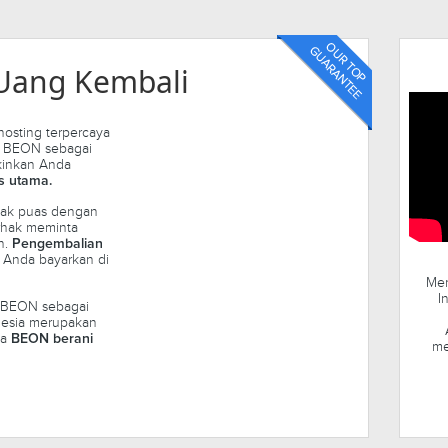
 Uang Kembali
sting terpercaya
. BEON sebagai
kinkan Anda
s utama.
idak puas dengan
rhak meminta
n.
Pengembalian
 Anda bayarkan di
Mem
I
 BEON sebagai
nesia merupakan
ga
BEON berani
me