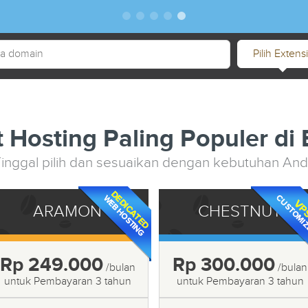
1
2
3
4
5
Pilih Extensi
 Hosting Paling Populer d
inggal pilih dan sesuaikan dengan kebutuhan An
ARAMON
CHESTNUT
Rp 249.000
Rp 300.000
/bulan
/bulan
untuk Pembayaran 3 tahun
untuk Pembayaran 3 tahun