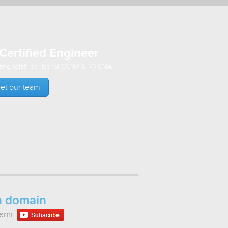
Certified Engineer
ang telah berlisensi CCNP & MTCNA
et our team
n domain
kami