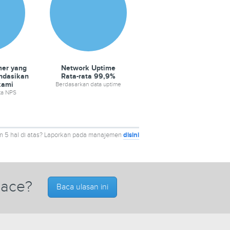
mer yang
Network Uptime
ndasikan
Rata-rata 99,9%
kami
Berdasarkan data uptime
ta NPS
n 5 hal di atas? Laporkan pada manajemen
disini
pace?
Baca ulasan ini