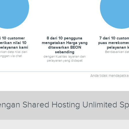
i 10 customer
8 dari 10 pengguna
7 dari 10 custo
rikan nilai 10
mengatakan Harga yang
puas merekome
pelayanan kami
ditawarkan BEON
pelayanan 
sebanding
kan data nilai dari
Berdasarkan da
nggan via chat
dengan Kualitas layanan dan
pelayanan yang didapat
Anda tidak mendapatka
ngan Shared Hosting Unlimited S