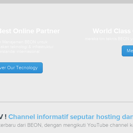
est Online Partner
World Class 
mereka tim teknis BEON y
n Manajemen BEON untuk
kan teknologi & infrastruktur
Me
erstandar internasional
ver Our Tecnology
 !
Channel informatif seputar hosting da
terbaru dari BEON, dengan mengikuti YouTube channel 