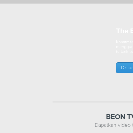
The B
Komitme
mengguna
terbaik b
Disco
BEON TV
Dapatkan video 