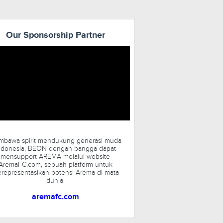
Our Sponsorship Partner
bawa spirit mendukung generasi muda
ndonesia, BEON dengan bangga dapat
mensupport AREMA melalui website
AremaFC.com, sebuah platform untuk
representasikan potensi Arema di mata
dunia.
aremafc.com