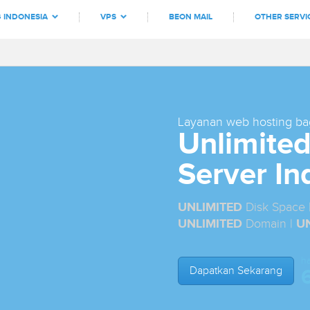
 INDONESIA
VPS
BEON MAIL
OTHER SERVI
EPATAN WEB
WHY US
ABOUT US
CONTACT US
PAYMENT CONFIRMAT
Layanan web hosting bag
Unlimited
Server In
UNLIMITED
Disk Space 
UNLIMITED
Domain |
U
ha
Dapatkan Sekarang